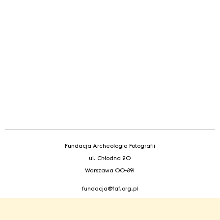
Fundacja Archeologia Fotografii
ul. Chłodna 20
Warszawa 00-891
fundacja@faf.org.pl
Projekt strony i archiwizacja współfinansowana przez